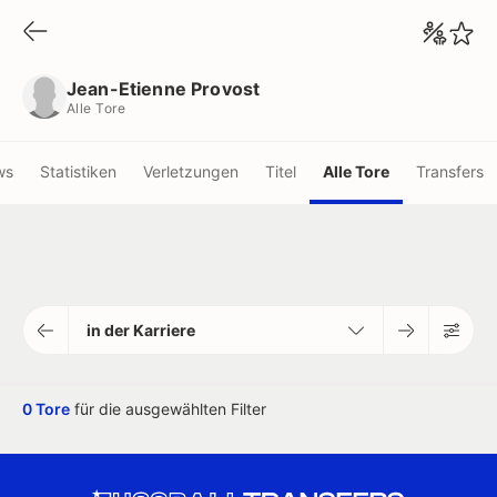
Jean-Etienne Provost
Alle Tore
Jean-Etienne Provost
Alle Tore
ws
Statistiken
Verletzungen
Titel
Alle Tore
Transfers
in der Karriere
0 Tore
für die ausgewählten Filter