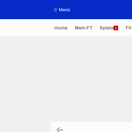
Menü
Home
Mein FT
Spiele
TV
3