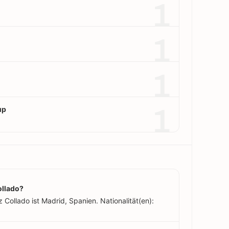
1
1
1
1
up
llado?
Collado ist Madrid, Spanien. Nationalität(en):