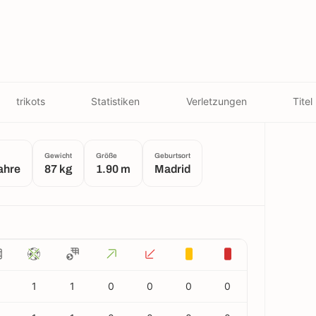
trikots
Statistiken
Verletzungen
Titel
Gewicht
Größe
Geburtsort
ahre
87 kg
1.90 m
Madrid
1
1
0
0
0
0