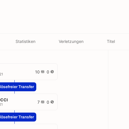
Statistiken
Verletzungen
Titel
10
0
21
lösefreier Transfer
CCI
7
0
21
lösefreier Transfer