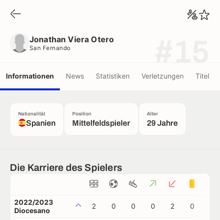
Jonathan Viera Otero
San Fernando
Jonathan Viera Otero
#15
San Fernando
Informationen
News
Statistiken
Verletzungen
Titel
Nationalität
Position
Alter
Spanien
Mittelfeldspieler
29 Jahre
Die Karriere des Spielers
2022/2023
2
0
0
0
2
0
0
Diocesano