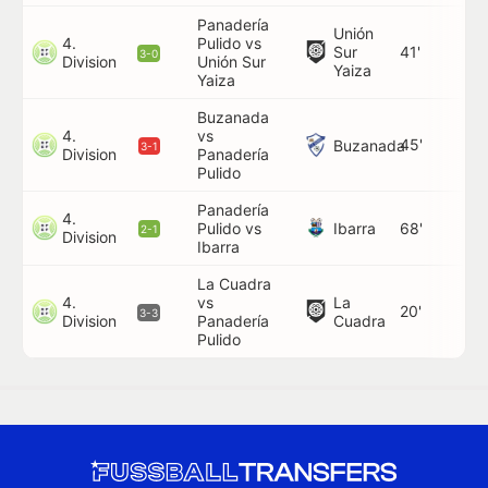
Panadería
Unión
4.
Pulido vs
Sur
41'
3-0
Division
Unión Sur
Yaiza
Yaiza
Buzanada
4.
vs
45'
Buzanada
3-1
Division
Panadería
Pulido
Panadería
4.
Ibarra
Pulido vs
68'
2-1
Division
Ibarra
La Cuadra
4.
vs
La
20'
3-3
Division
Panadería
Cuadra
Pulido