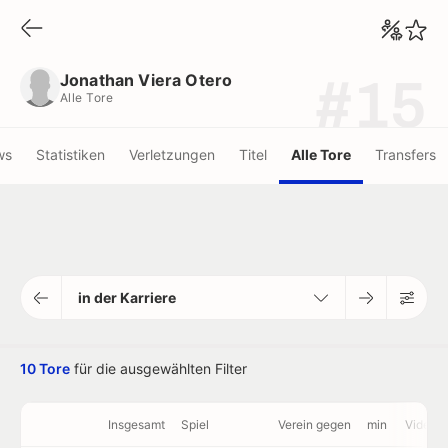
Jonathan Viera Otero
Alle Tore
Jonathan Viera Otero
#15
Alle Tore
ws
Statistiken
Verletzungen
Titel
Alle Tore
Transfers
in der Karriere
10 Tore
für die ausgewählten Filter
Insgesamt
Spiel
Verein gegen
min
Videos