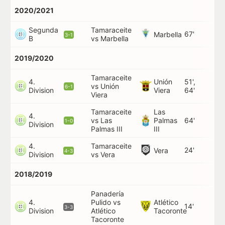
2020/2021
Segunda
Tamaraceite
67'
Marbella
3-1
B
vs Marbella
2019/2020
Tamaraceite
4.
Unión
51',
vs Unión
6-1
Division
Viera
64'
Viera
Tamaraceite
Las
4.
vs Las
Palmas
64'
1-0
Division
Palmas III
III
4.
Tamaraceite
24'
Vera
4-3
Division
vs Vera
2018/2019
Panadería
4.
Pulido vs
Atlético
14'
3-3
Division
Atlético
Tacoronte
Tacoronte