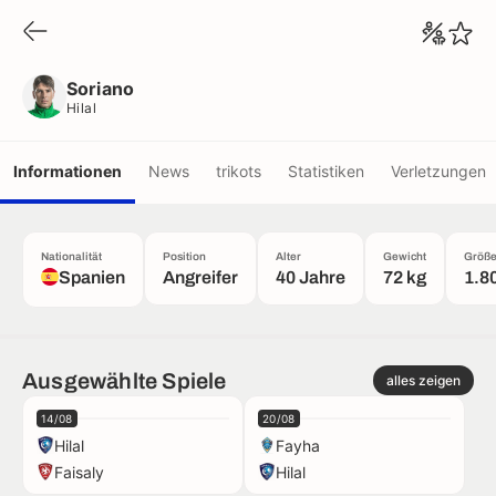
Soriano
Hilal
Soriano
Hilal
Informationen
News
trikots
Statistiken
Verletzungen
Nationalität
Position
Alter
Gewicht
Größ
Spanien
Angreifer
40 Jahre
72 kg
1.8
Ausgewählte Spiele
alles zeigen
14/08
20/08
Hilal
Fayha
Faisaly
Hilal