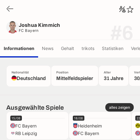
Joshua Kimmich
FC Bayern
Joshua Kimmich
#6
FC Bayern
Informationen
News
Gehalt
trikots
Statistiken
Verl
Nationalität
Position
Alter
Ver
Deutschland
Mittelfeldspieler
31 Jahre
30
Ausgewählte Spiele
alles zeigen
15/08
18/08
2
FC Bayern
Heidenheim
RB Leipzig
FC Bayern