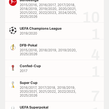
2015/2016, 2016/2017, 2017/2018,
2018/2019, 2019/2020, 2020/2021,
10
2021/2022, 2022/2023, 2024/2025,
2025/2026
1
UEFA Champions League
2019/2020
DFB-Pokal
4
2015/2016, 2018/2019, 2019/2020,
2025/2026
1
Confed-Cup
2017
Super Cup
2016/2017, 2017/2018, 2018/2019,
7
2020/2021, 2021/2022, 2022/2023,
2025/2026
UEFA Superpokal