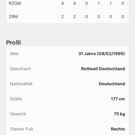
RZDM
4
4
0
1
1
0
ZRM
2
2
0
0
0
0
Profil
Alter
31 Jahre (08/02/1995)
Geburtsort
Rottweil Deutschland
Nationalität
Deutschland
Größe
177 cm
Gewicht
75 kg
Starker Fuß
Rechts