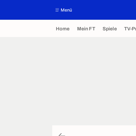
Menü
Home
Mein FT
Spiele
TV-P