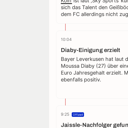
Köln
ist laut ‚Sky Sports‘ k
sich das Talent den Geißbö
dem FC allerdings nicht zu
10:04
Diaby-Einigung erzielt
Bayer Leverkusen hat laut de
Moussa Diaby (27) über ein
Euro Jahresgehalt erzielt. 
ebenfalls positiv.
9:25
Offiziell
Jaissle-Nachfolger gefu