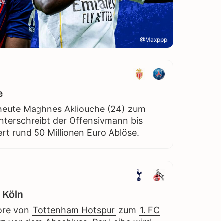
@Maxppp
e
 heute Maghnes Akliouche (24) zum
nterschreibt der Offensivmann bis
rt rund 50 Millionen Euro Ablöse.
 Köln
ore von
Tottenham Hotspur
zum
1. FC