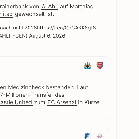
 Trainerbank von
Al Ahli
auf Matthias
nited
gewechselt ist.
oach until 2028
https://t.co/QnGAKK8gt8
LAHLI_FCEN)
August 6, 2026
den Medizincheck bestanden. Laut
7-Millionen-Transfer des
stle United
zum
FC Arsenal
in Kürze