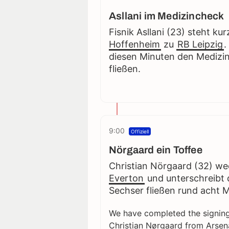
Asllani im Medizincheck
Fisnik Asllani (23) steht k
Hoffenheim
zu
RB Leipzig
.
diesen Minuten den Medizin
fließen.
9:00
Offiziell
Nörgaard ein Toffee
Christian Nörgaard (32) w
Everton
und unterschreibt d
Sechser fließen rund acht M
We have completed the signing
Christian Nørgaard from Arsena