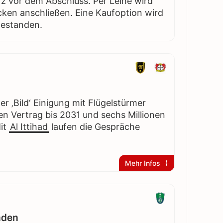
urz vor dem Abschluss. Per Leihe wird
cken anschließen. Eine Kaufoption wird
gestanden.
r ‚Bild‘ Einigung mit Flügelstürmer
en Vertrag bis 2031 und sechs Millionen
Mit
Al Ittihad
laufen die Gespräche
Mehr Infos
nden