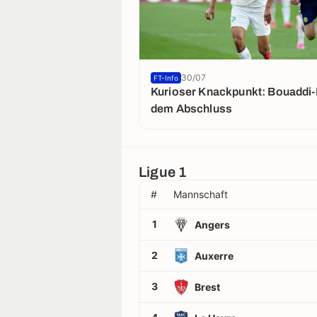
30/07
FT-Info
Kurioser Knackpunkt: Bouaddi-
dem Abschluss
Ligue 1
#
Mannschaft
1
Angers
2
Auxerre
3
Brest