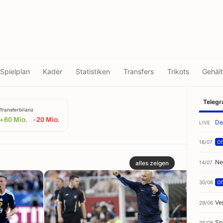
Spielplan
Kader
Statistiken
Transfers
Trikots
Gehält
Teleg
Transferbilanz
+60 Mio.
-20 Mio.
De
LIVE
18/07
Off
Ne
14/07
alles zeigen
30/06
Off
Ve
29/06
Sp
26/06