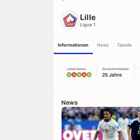
Lille
Ligue 1
Lille
Ligue 1
Informationen
News
Tabelle
Letzte Spiele
Durchschnittsalter
25 Jahre
S
N
S
N
S
News