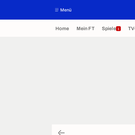
Menü
Home
Mein FT
Spiele
TV
1