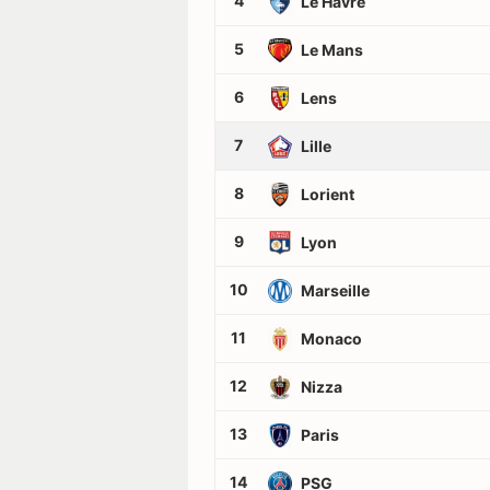
4
Le Havre
5
Le Mans
6
Lens
7
Lille
8
Lorient
9
Lyon
10
Marseille
11
Monaco
12
Nizza
13
Paris
14
PSG