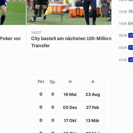
70
15/06
Ei
14/06
14/07
08/06
Off
Poker vor
City bastelt am nächsten 100-Millionen-
Transfer
03/06
FT
01/06
Off
Pkt
Sp.
H
A
0
0
16 Mai
23 Aug
0
0
05 Dez
27 Feb
0
0
17 Okt
13 Mär