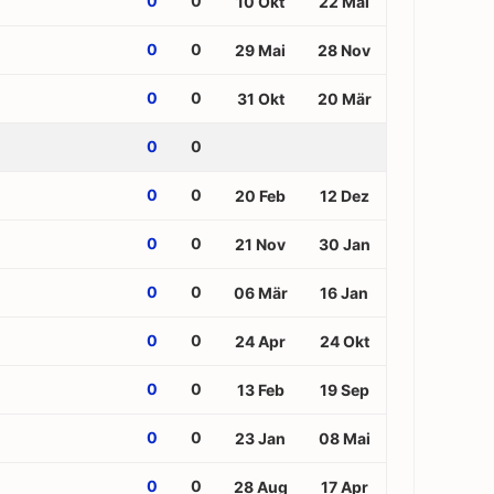
0
0
10 Okt
22 Mai
0
0
29 Mai
28 Nov
0
0
31 Okt
20 Mär
0
0
0
0
20 Feb
12 Dez
0
0
21 Nov
30 Jan
0
0
06 Mär
16 Jan
0
0
24 Apr
24 Okt
0
0
13 Feb
19 Sep
0
0
23 Jan
08 Mai
0
0
28 Aug
17 Apr