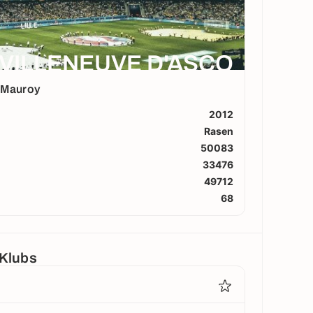
VILLENEUVE D'ASCQ
e-Mauroy
2012
Rasen
50083
33476
49712
68
 Klubs