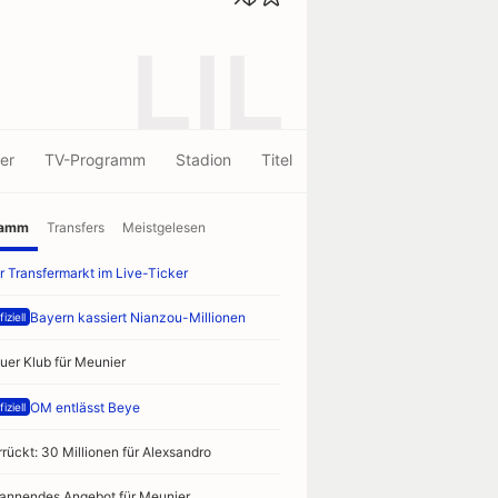
LIL
er
TV-Programm
Stadion
Titel
ramm
Transfers
Meistgelesen
r Transfermarkt im Live-Ticker
Bayern kassiert Nianzou-Millionen
iziell
uer Klub für Meunier
OM entlässt Beye
iziell
rrückt: 30 Millionen für Alexsandro
annendes Angebot für Meunier