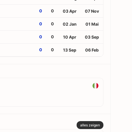
0
0
03 Apr
07 Nov
0
0
02 Jan
01 Mai
0
0
10 Apr
03 Sep
0
0
13 Sep
06 Feb
alles zeigen