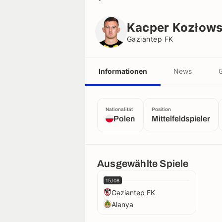
Kacper Kozłowski
Gaziantep FK
Kacper Kozłows
Gaziantep FK
Informationen
News
G
Nationalität
Position
Polen
Mittelfeldspieler
Ausgewählte Spiele
15/08
Gaziantep FK
Alanya