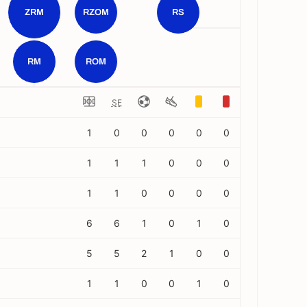
ZRM
RZOM
RS
RM
ROM
SE
1
0
0
0
0
0
1
1
1
0
0
0
1
1
0
0
0
0
6
6
1
0
1
0
5
5
2
1
0
0
1
1
0
0
1
0