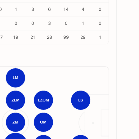
0
1
3
6
14
4
0
3
0
0
3
0
1
0
67
19
21
28
99
29
1
LM
ZLM
LZOM
LS
ZM
OM