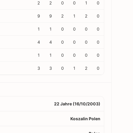
2
2
0
0
1
0
9
9
2
1
2
0
1
1
0
0
0
0
4
4
0
0
0
0
1
1
0
0
0
0
3
3
0
1
2
0
22 Jahre (16/10/2003)
Koszalin Polen