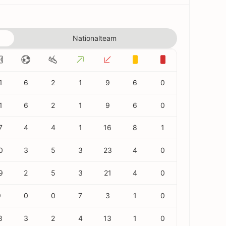
Nationalteam
1
6
2
1
9
6
0
1
6
2
1
9
6
0
7
4
4
1
16
8
1
0
3
5
3
23
4
0
9
2
5
3
21
4
0
9
0
0
7
3
1
0
8
3
2
4
13
1
0