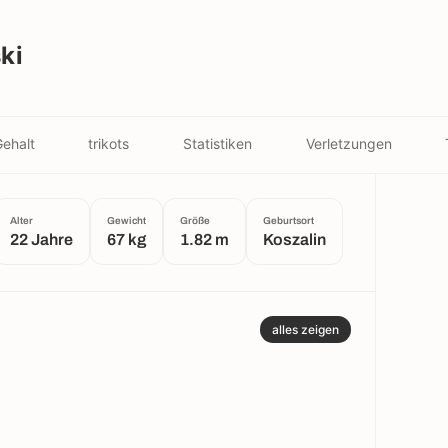
ki
ehalt
trikots
Statistiken
Verletzungen
Alter
Gewicht
Größe
Geburtsort
22 Jahre
67 kg
1.82 m
Koszalin
alles zeigen