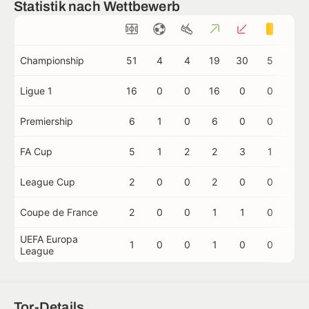
Statistik nach Wettbewerb
Championship
51
4
4
19
30
5
0
Ligue 1
16
0
0
16
0
0
0
Premiership
6
1
0
6
0
0
0
FA Cup
5
1
2
2
3
1
0
League Cup
2
0
0
2
0
0
0
Coupe de France
2
0
0
1
1
0
0
UEFA Europa
1
0
0
1
0
0
0
League
Tor-Details