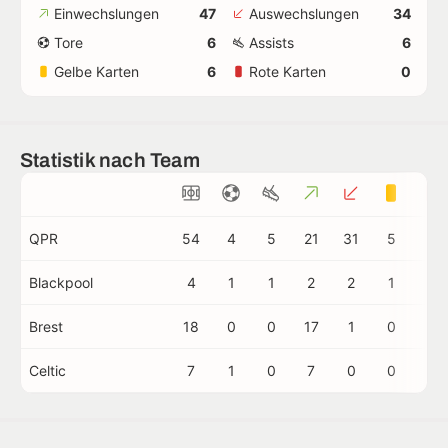
Einwechslungen
47
Auswechslungen
34
Tore
6
Assists
6
Gelbe Karten
6
Rote Karten
0
Statistik nach Team
QPR
54
4
5
21
31
5
0
Blackpool
4
1
1
2
2
1
0
Brest
18
0
0
17
1
0
0
Celtic
7
1
0
7
0
0
0