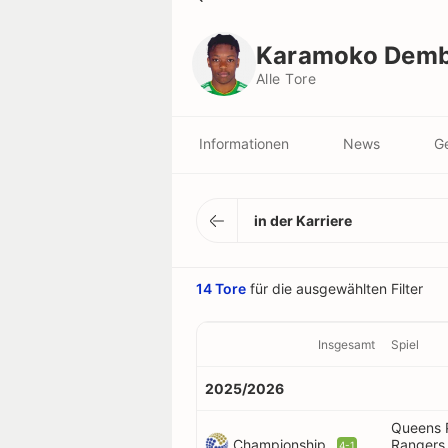
Karamoko Dembélé
Alle Tore
Karamoko Demb
Alle Tore
Informationen
News
Ge
in der Karriere
14 Tore
für die ausgewählten Filter
Insgesamt
Spiel
2025/2026
Queens 
Championship
Rangers
4-1