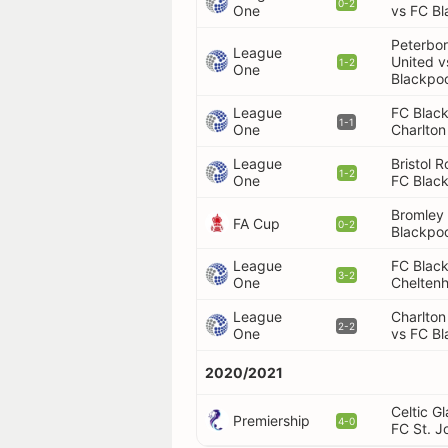
0-2
One
vs FC Bl
Peterbo
League
United v
1-2
One
Blackpoo
League
FC Black
1-1
One
Charlton
League
Bristol 
1-2
One
FC Blac
Bromley
FA Cup
0-2
Blackpoo
League
FC Black
3-2
One
Chelten
League
Charlton
2-2
One
vs FC Bl
2020/2021
Celtic G
Premiership
4-0
FC St. J