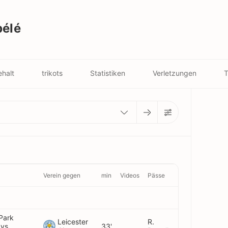
élé
halt
trikots
Statistiken
Verletzungen
T
Verein gegen
min
Videos
Pässe
Park
Leicester
R.
 vs
33'