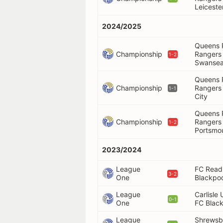
Leiceste
2024/2025
Queens 
Championship
Rangers
1-2
Swansea
Queens 
Championship
Rangers 
1-1
City
Queens 
Championship
Rangers
1-2
Portsmo
2023/2024
League
FC Read
3-2
One
Blackpoo
League
Carlisle 
0-1
One
FC Blac
League
Shrewsb