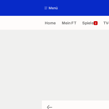
Menü
Home
Mein FT
Spiele
TV
2