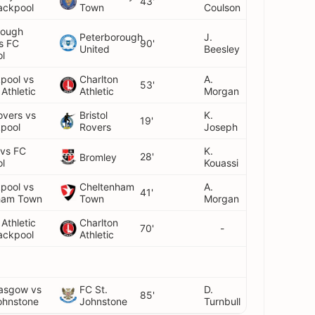
43'
ackpool
Town
Coulson
rough
Peterborough
J.
s FC
90'
United
Beesley
l
pool vs
Charlton
A.
53'
 Athletic
Athletic
Morgan
Rovers vs
Bristol
K.
19'
kpool
Rovers
Joseph
 vs FC
K.
28'
Bromley
l
Kouassi
pool vs
Cheltenham
A.
41'
ham Town
Town
Morgan
 Athletic
Charlton
70'
-
ackpool
Athletic
lasgow vs
FC St.
D.
85'
ohnstone
Johnstone
Turnbull