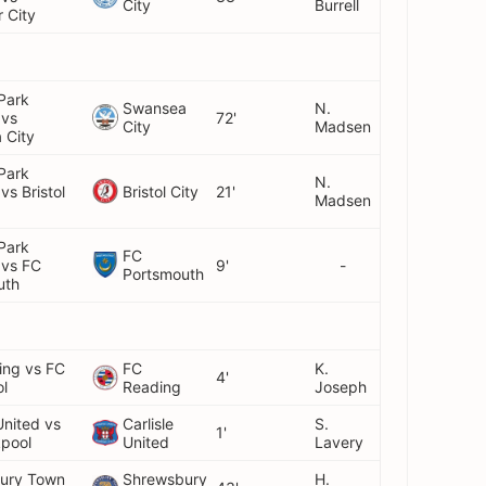
City
Burrell
r City
Park
Swansea
N.
 vs
72'
City
Madsen
 City
Park
N.
Bristol City
vs Bristol
21'
Madsen
Park
FC
 vs FC
9'
-
Portsmouth
uth
ing vs FC
FC
K.
4'
l
Reading
Joseph
United vs
Carlisle
S.
1'
kpool
United
Lavery
ury Town
Shrewsbury
H.