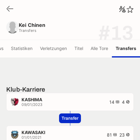
Kei Chinen
Transfers
Kei Chinen
#13
Transfers
ws
Statistiken
Verletzungen
Titel
Alle Tore
Transfers
Klub-Karriere
KASHIMA
14
4
09/01/2023
Transfer
KAWASAKI
81
23
01/01/2021