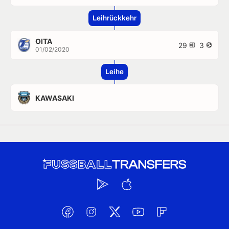
Leihrückkehr
OITA
29
3
01/02/2020
Leihe
KAWASAKI