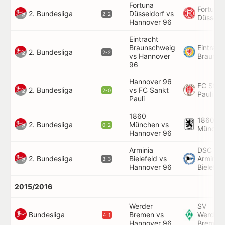
Fortuna
Fortuna
2. Bundesliga
Düsseldorf vs
2-2
Düsseld
Hannover 96
Eintracht
Braunschweig
Eintrach
2. Bundesliga
2-2
vs Hannover
Braunsc
96
Hannover 96
FC St.
2. Bundesliga
vs FC Sankt
2-0
Pauli
Pauli
1860
1860
2. Bundesliga
München vs
0-2
Münche
Hannover 96
Arminia
DSC
2. Bundesliga
Bielefeld vs
Arminia
3-3
Hannover 96
Bielefel
2015/2016
Werder
SV
Bundesliga
Bremen vs
Werder
4-1
Hannover 96
Bremen