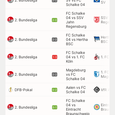
2. Bundesliga
SV vs FC
2-2
SV
Schalke 04
FC Schalke
04 vs SSV
SSV Ja
2. Bundesliga
2-0
Jahn
Regens
Regensburg
FC Schalke
Hertha
2. Bundesliga
04 vs Hertha
2-2
BSC
BSC
FC Schalke
2. Bundesliga
1. FC Kö
04 vs 1. FC
1-3
Köln
Magdeburg
1. FC
2. Bundesliga
vs FC
2-2
Magdeb
Schalke 04
Aalen vs FC
DFB-Pokal
VfR Aal
0-2
Schalke 04
FC Schalke
04 vs
Eintrach
2. Bundesliga
5-1
Eintracht
Braunsc
Braunschweig