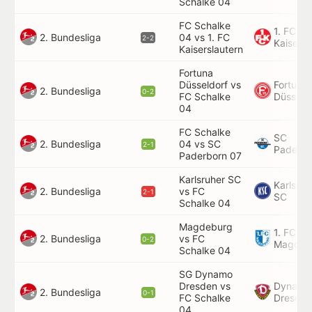
Schalke 04
FC Schalke
1. FC
2. Bundesliga
04 vs 1. FC
2-2
Kaisersl
Kaiserslautern
Fortuna
Düsseldorf vs
Fortuna
2. Bundesliga
0-2
FC Schalke
Düsseld
04
FC Schalke
SC
2. Bundesliga
04 vs SC
2-1
Paderbo
Paderborn 07
Karlsruher SC
Karlsruh
2. Bundesliga
vs FC
2-1
SC
Schalke 04
Magdeburg
1. FC
2. Bundesliga
vs FC
0-2
Magdeb
Schalke 04
SG Dynamo
Dresden vs
Dynamo
2. Bundesliga
0-1
FC Schalke
Dresden
04