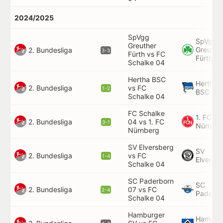
2024/2025
SpVgg
SpVgg
Greuther
Greuthe
2. Bundesliga
3-3
Fürth vs FC
Fürth
Schalke 04
Hertha BSC
Hertha
2. Bundesliga
vs FC
1-2
BSC
Schalke 04
FC Schalke
1. FC
2. Bundesliga
04 vs 1. FC
3-1
Nürnbe
Nürnberg
SV Elversberg
SV
2. Bundesliga
vs FC
1-4
Elversb
Schalke 04
SC Paderborn
SC
2. Bundesliga
07 vs FC
2-4
Paderbo
Schalke 04
Hamburger
Hambur