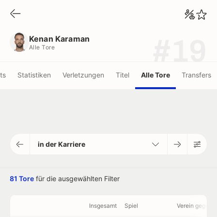
Kenan Karaman
Alle Tore
Kenan Karaman
#19
Alle Tore
ots
Statistiken
Verletzungen
Titel
Alle Tore
Transfers
in der Karriere
81 Tore
für die ausgewählten Filter
Insgesamt
Spiel
Verein gegen