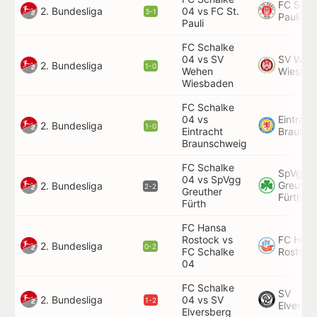
FC St.
2. Bundesliga
04 vs FC St.
3-1
Pauli
Pauli
FC Schalke
04 vs SV
SV Weh
2. Bundesliga
1-0
Wehen
Wiesba
Wiesbaden
FC Schalke
04 vs
Eintrach
2. Bundesliga
1-0
Eintracht
Braunsc
Braunschweig
FC Schalke
SpVgg
04 vs SpVgg
Greuthe
2. Bundesliga
2-2
Greuther
Fürth
Fürth
FC Hansa
Rostock vs
FC Han
2. Bundesliga
0-2
FC Schalke
Rostock
04
FC Schalke
SV
2. Bundesliga
04 vs SV
1-2
Elversb
Elversberg