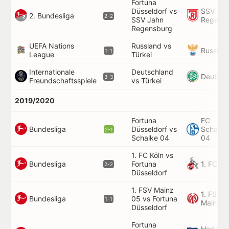
Fortuna
Düsseldorf vs
SSV Ja
2. Bundesliga
2-2
SSV Jahn
Regens
Regensburg
UEFA Nations
Russland vs
Russlan
1-1
League
Türkei
Internationale
Deutschland
Deutsch
3-3
Freundschaftsspiele
vs Türkei
2019/2020
Fortuna
FC
Bundesliga
Düsseldorf vs
Schalke
2-1
Schalke 04
04
1. FC Köln vs
Bundesliga
1. FC Kö
Fortuna
2-2
Düsseldorf
1. FSV Mainz
1. FSV
Bundesliga
05 vs Fortuna
1-1
Mainz 0
Düsseldorf
Fortuna
Hertha