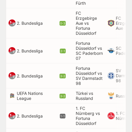
Fürth
FC
Erzgebirge
FC
2. Bundesliga
Aue vs
Erzgebi
0-3
Fortuna
Aue
Düsseldorf
Fortuna
Düsseldorf vs
SC
2. Bundesliga
2-1
SC Paderborn
Paderbo
07
Fortuna
SV
Düsseldorf vs
Darmsta
2. Bundesliga
3-2
SV Darmstadt
98
98
UEFA Nations
Türkei vs
Russlan
3-2
League
Russland
1. FC
Nürnberg vs
1. FC
2. Bundesliga
1-1
Fortuna
Nürnbe
Düsseldorf