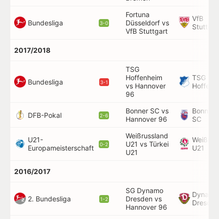
Fortuna
VfB
Bundesliga
Düsseldorf vs
3-0
Stuttgar
VfB Stuttgart
2017/2018
TSG
Hoffenheim
TSG
Bundesliga
3-1
vs Hannover
Hoffenh
96
Bonner SC vs
Bonner
DFB-Pokal
2-6
Hannover 96
SC
Weißrussland
U21-
Weißruß
U21 vs Türkei
0-2
Europameisterschaft
U21
U21
2016/2017
SG Dynamo
Dynamo
2. Bundesliga
Dresden vs
1-2
Dresden
Hannover 96