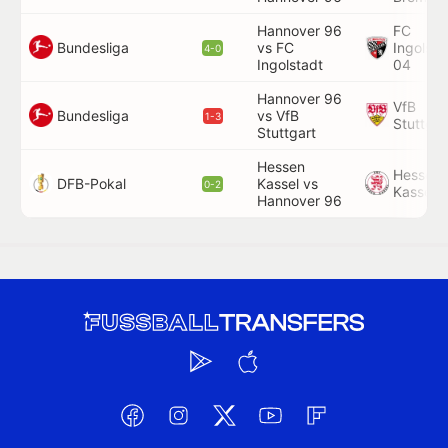
Hannover 96
FC
Bundesliga
vs FC
Ingolsta
4-0
Ingolstadt
04
Hannover 96
VfB
Bundesliga
vs VfB
1-3
Stuttgar
Stuttgart
Hessen
Hessen
DFB-Pokal
Kassel vs
0-2
Kassel
Hannover 96