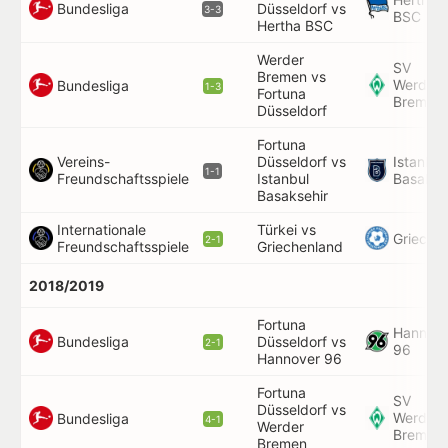
Bundesliga
Düsseldorf vs
3-3
BSC
Hertha BSC
Werder
SV
Bremen vs
Werder
Bundesliga
1-3
Fortuna
Bremen
Düsseldorf
Fortuna
Vereins-
Düsseldorf vs
Istanbul
1-1
Freundschaftsspiele
Istanbul
Basakse
Basaksehir
Internationale
Türkei vs
Grieche
2-1
Freundschaftsspiele
Griechenland
2018/2019
Fortuna
Hannov
Bundesliga
Düsseldorf vs
2-1
96
Hannover 96
Fortuna
SV
Düsseldorf vs
Werder
Bundesliga
4-1
Werder
Bremen
Bremen