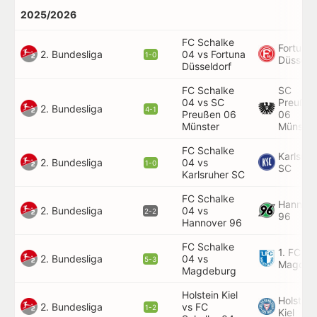
2025/2026
FC Schalke
Fortuna
2. Bundesliga
04 vs Fortuna
1-0
Düsseld
Düsseldorf
FC Schalke
SC
04 vs SC
Preußen
2. Bundesliga
4-1
Preußen 06
06
Münster
Münster
FC Schalke
Karlsruh
2. Bundesliga
04 vs
1-0
SC
Karlsruher SC
FC Schalke
Hannov
2. Bundesliga
04 vs
2-2
96
Hannover 96
FC Schalke
1. FC
2. Bundesliga
04 vs
5-3
Magdeb
Magdeburg
Holstein Kiel
Holstein
2. Bundesliga
vs FC
1-2
Kiel