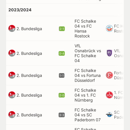
2023/2024
FC Schalke
04 vs FC
FC Han
2. Bundesliga
2-1
Hansa
Rostock
Rostock
VfL
Osnabrück vs
VfL
2. Bundesliga
0-4
FC Schalke
Osnabr
04
FC Schalke
Fortuna
2. Bundesliga
04 vs Fortuna
1-1
Düsseld
Düsseldorf
FC Schalke
1. FC
2. Bundesliga
04 vs 1. FC
2-0
Nürnbe
Nürnberg
FC Schalke
SC
2. Bundesliga
04 vs SC
3-3
Paderbo
Paderborn 07
FC Schalke