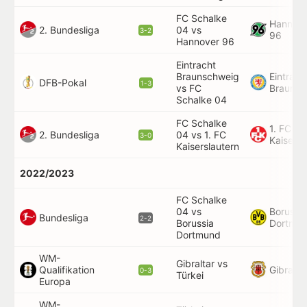
FC Schalke
Hannov
2. Bundesliga
04 vs
3-2
96
Hannover 96
Eintracht
Braunschweig
Eintrach
DFB-Pokal
1-3
vs FC
Braunsc
Schalke 04
FC Schalke
1. FC
2. Bundesliga
04 vs 1. FC
3-0
Kaisersl
Kaiserslautern
2022/2023
FC Schalke
04 vs
Borussia
Bundesliga
2-2
Borussia
Dortmu
Dortmund
WM-
Gibraltar vs
Gibralta
Qualifikation
0-3
Türkei
Europa
WM-