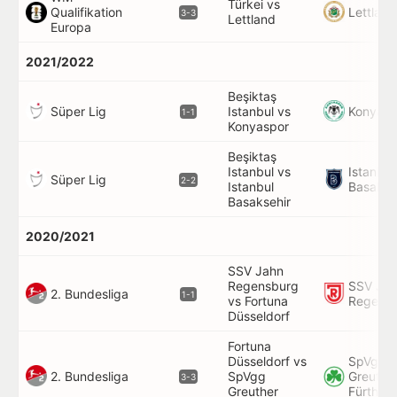
Türkei vs
Lettland
Qualifikation
3-3
Lettland
Europa
2021/2022
Beşiktaş
Süper Lig
Konyasp
Istanbul vs
1-1
Konyaspor
Beşiktaş
Istanbul vs
Istanbul
Süper Lig
2-2
Istanbul
Basakse
Basaksehir
2020/2021
SSV Jahn
Regensburg
SSV Ja
2. Bundesliga
1-1
vs Fortuna
Regens
Düsseldorf
Fortuna
Düsseldorf vs
SpVgg
2. Bundesliga
SpVgg
Greuthe
3-3
Greuther
Fürth