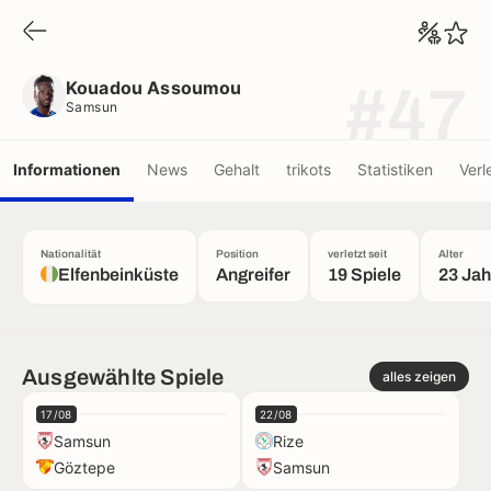
Kouadou Assoumou
Samsun
Kouadou Assoumou
#47
Samsun
Informationen
News
Gehalt
trikots
Statistiken
Verl
Nationalität
Position
verletzt seit
Alter
Elfenbeinküste
Angreifer
19 Spiele
23 Jah
Ausgewählte Spiele
alles zeigen
17/08
22/08
Samsun
Rize
Göztepe
Samsun