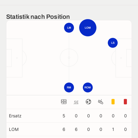
Statistik nach Position
LM
LOM
LS
RM
ROM
SE
Ersatz
5
0
0
0
0
0
LOM
6
6
0
0
1
0