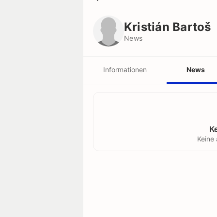
Kristián Bartoš
News
Kristián Bartoš
News
Informationen
News
K
Keine 