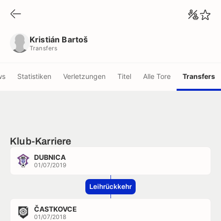
Kristián Bartoš
Transfers
Kristián Bartoš
Transfers
ws
Statistiken
Verletzungen
Titel
Alle Tore
Transfers
Klub-Karriere
DUBNICA
01/07/2019
Leihrückkehr
ČASTKOVCE
01/07/2018