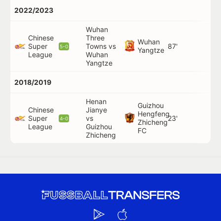
2022/2023
Wuhan
Chinese
Three
Wuhan
Du
Super
Towns vs
87'
5-0
Yangtze
Yu
League
Wuhan
Yangtze
2018/2019
Henan
Guizhou
Chinese
Jianye
Hengfeng
Super
vs
23'
4-0
Zhicheng
League
Guizhou
FC
Zhicheng