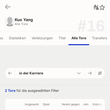
Kuo Yang
Alle Tore
Kuo Yang
#16
Alle Tore
ws
Statistiken
Verletzungen
Titel
Alle Tore
Transfers
in der Karriere
2 Tore
für die ausgewählten Filter
Insgesamt
Spiel
Verein gegen
min
Videos
Pä