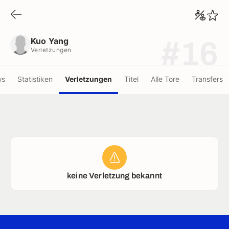
Kuo Yang
Verletzungen
Kuo Yang
#16
Verletzungen
ws
Statistiken
Verletzungen
Titel
Alle Tore
Transfers
keine Verletzung bekannt