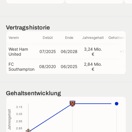
Vertragshistorie
Verein
Debüt
Ende
Jahresgehalt
Gehaltsentwi
West Ham
3,24 Mio.
07/2025
06/2028
+14%
United
€
FC
2,84 Mio.
08/2020
06/2025
-
Southampton
€
Gehaltsentwicklung