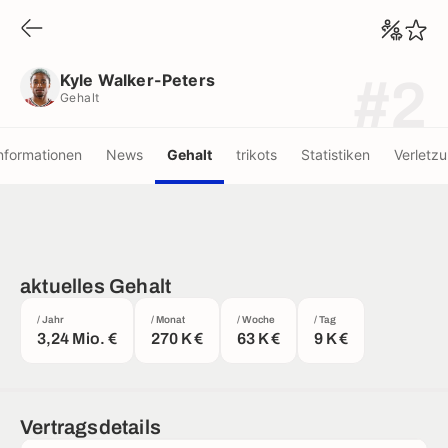
Kyle Walker-Peters
Gehalt
Kyle Walker-Peters
#2
Gehalt
nformationen
News
Gehalt
trikots
Statistiken
Verletz
aktuelles Gehalt
/ Jahr
/ Monat
/ Woche
/ Tag
3,24 Mio. €
270 K €
63 K €
9 K €
Vertragsdetails