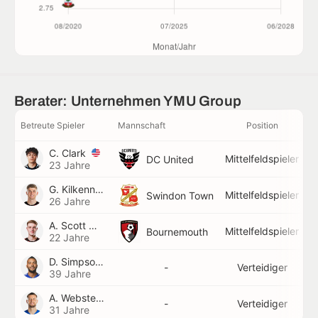
Berater: Unternehmen YMU Group
Betreute Spieler
Mannschaft
Position
C. Clark
Mittelfeldspieler
DC United
23 Jahre
G. Kilkenny
Mittelfeldspieler
Swindon Town
26 Jahre
A. Scott
Mittelfeldspieler
Bournemouth
22 Jahre
D. Simpson
-
Verteidiger
39 Jahre
A. Webster
-
Verteidiger
31 Jahre