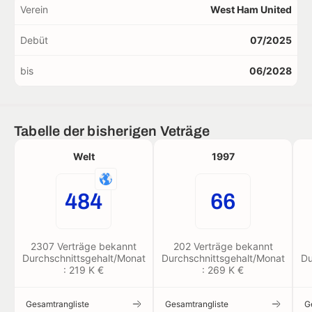
Verein
West Ham United
Debüt
07/2025
bis
06/2028
Tabelle der bisherigen Veträge
Welt
1997
484
66
2307 Verträge bekannt
202 Verträge bekannt
Durchschnittsgehalt/Monat
Durchschnittsgehalt/Monat
Du
: 219 K €
: 269 K €
Gesamtrangliste
Gesamtrangliste
G