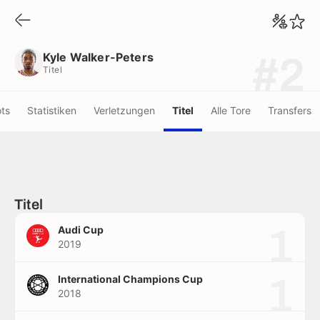
Kyle Walker-Peters
Titel
Kyle Walker-Peters
#2
Titel
ots
Statistiken
Verletzungen
Titel
Alle Tore
Transfers
Titel
1
Audi Cup
2019
1
International Champions Cup
2018