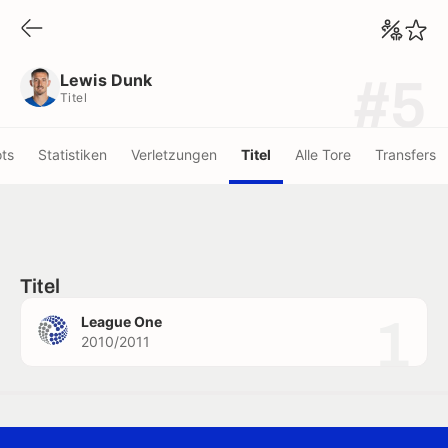
Lewis Dunk
Titel
Lewis Dunk
#5
Titel
ots
Statistiken
Verletzungen
Titel
Alle Tore
Transfers
Titel
1
League One
2010/2011