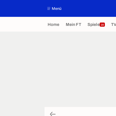
Menü
Home
Mein FT
Spiele
T
16