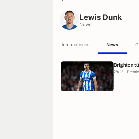
Lewis Dunk
News
Lewis Dunk
News
Informationen
News
G
Brighton tü
28/12 - Premi