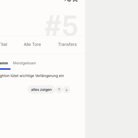
#5
Titel
Alle Tore
Transfers
ramm
Meistgelesen
ighton tütet wichtige Verlängerung ein
alles zeigen