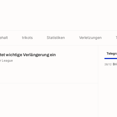
ehalt
trikots
Statistiken
Verletzungen
Teleg
tet wichtige Verlängerung ein
er League
Br
28/12