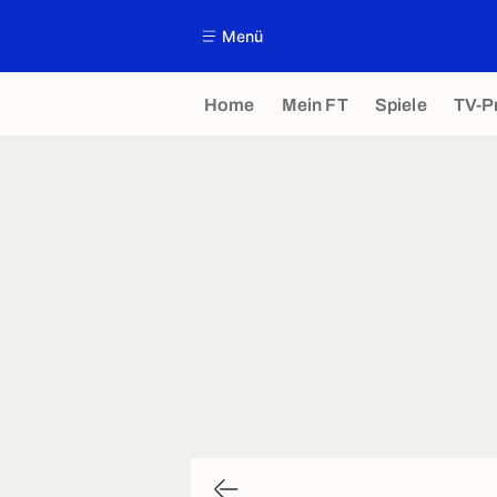
Menü
Home
Mein FT
Spiele
TV-P