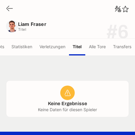
Liam Fraser
Titel
Liam Fraser
#6
Titel
ots
Statistiken
Verletzungen
Titel
Alle Tore
Transfers
Keine Ergebnisse
Keine Daten für diesen Spieler