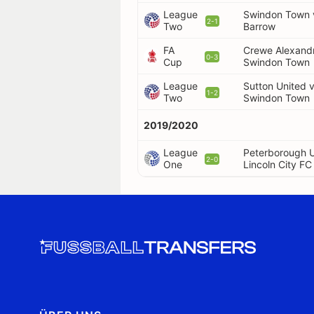
League
Swindon Town 
2-1
Two
Barrow
FA
Crewe Alexand
0-3
Cup
Swindon Town
League
Sutton United 
1-2
Two
Swindon Town
2019/2020
League
Peterborough U
2-0
One
Lincoln City FC