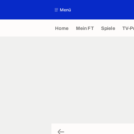
Menü
Home
Mein FT
Spiele
TV-P