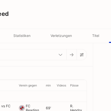
eed
Statistiken
Verletzungen
Titel
Verein gegen
min
Videos
Pässe
 vs FC
FC
R.
69'
Reading
Hendry