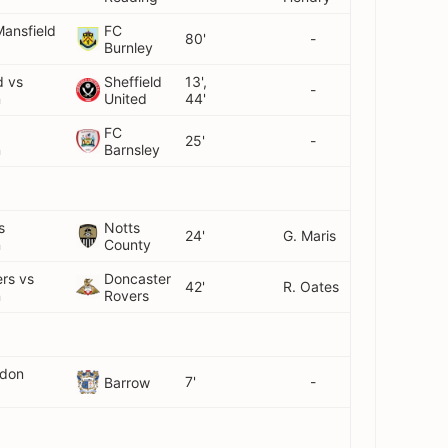
Mansfield
FC
80'
-
Burnley
d vs
Sheffield
13',
-
n
United
44'
FC
25'
-
n
Barnsley
s
Notts
24'
G. Maris
n
County
rs vs
Doncaster
42'
R. Oates
n
Rovers
ndon
7'
-
Barrow