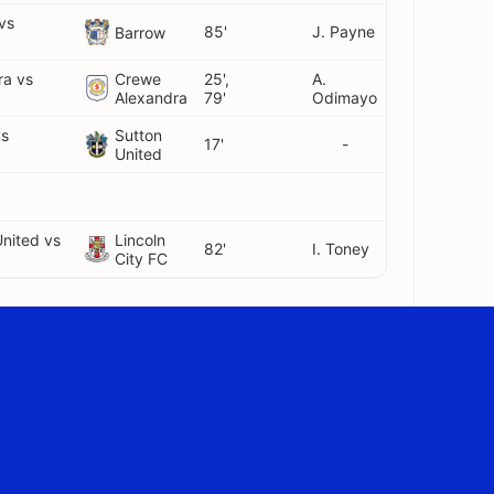
vs
85'
J. Payne
Barrow
ra vs
Crewe
25',
A.
Alexandra
79'
Odimayo
vs
Sutton
17'
-
United
nited vs
Lincoln
82'
I. Toney
City FC