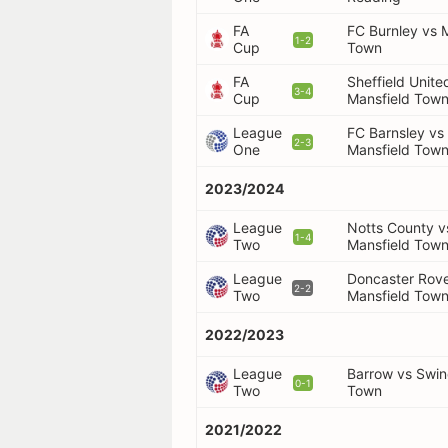
FA
FC Burnley vs 
1-2
Cup
Town
FA
Sheffield Unite
3-4
Cup
Mansfield Tow
League
FC Barnsley vs
2-3
One
Mansfield Tow
2023/2024
League
Notts County v
1-4
Two
Mansfield Tow
League
Doncaster Rove
2-2
Two
Mansfield Tow
2022/2023
League
Barrow vs Swi
0-1
Two
Town
2021/2022