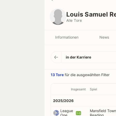
Louis Samuel Reed
Alle Tore
Louis Samuel R
Alle Tore
Informationen
News
in der Karriere
13 Tore
für die ausgewählten Filter
Insgesamt
Spiel
2025/2026
League
Mansfield Town
1-0
One
Reading