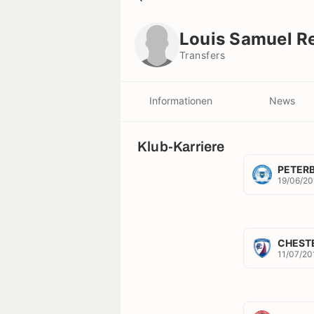
Louis Samuel Reed
Transfers
Louis Samuel R
Transfers
Informationen
News
Klub-Karriere
PETER
19/06/20
CHEST
11/07/20