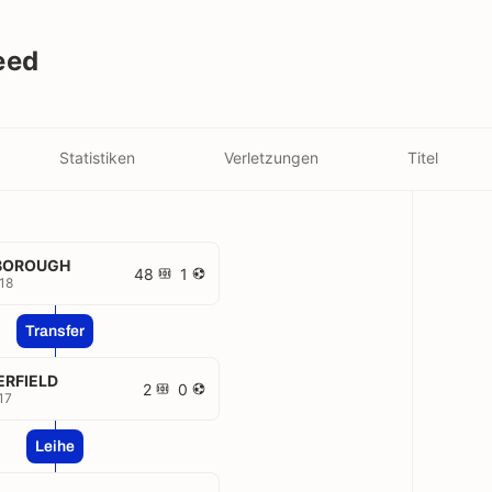
eed
Statistiken
Verletzungen
Titel
BOROUGH
48
1
18
Transfer
ERFIELD
2
0
17
Leihe