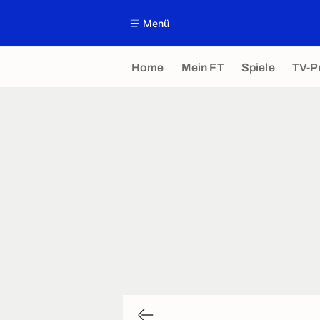
Menü
Home
Mein FT
Spiele
TV-P