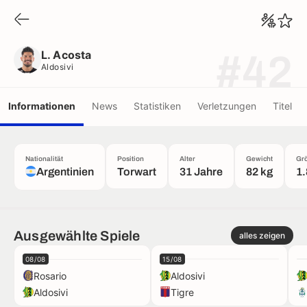
L. Acosta
Aldosivi
L. Acosta
#42
Aldosivi
Informationen
News
Statistiken
Verletzungen
Titel
Nationalität
Position
Alter
Gewicht
Gr
Argentinien
Torwart
31 Jahre
82 kg
1
Ausgewählte Spiele
alles zeigen
08/08
15/08
Rosario
Aldosivi
Aldosivi
Tigre