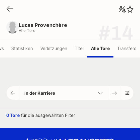
Lucas Provenchère
Alle Tore
Lucas Provenchère
#14
Alle Tore
ws
Statistiken
Verletzungen
Titel
Alle Tore
Transfers
in der Karriere
0 Tore
für die ausgewählten Filter