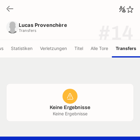
Lucas Provenchère
Transfers
Lucas Provenchère
#14
Transfers
ws
Statistiken
Verletzungen
Titel
Alle Tore
Transfers
Keine Ergebnisse
Keine Ergebnisse