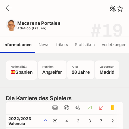
Macarena Portales
Atlético (frauen)
Macarena Portales
#19
Atlético (frauen)
Informationen
News
trikots
Statistiken
Verletzungen
Nationalität
Position
Alter
Geburtsort
Spanien
Angreifer
28 Jahre
Madrid
Die Karriere des Spielers
2022/2023
29
4
3
3
7
2
0
Valencia