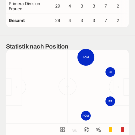
Primera Division
29
4
3
3
7
2
0
Frauen
Gesamt
29
4
3
3
7
2
0
Statistik nach Position
LOM
LS
RS
ROM
SE