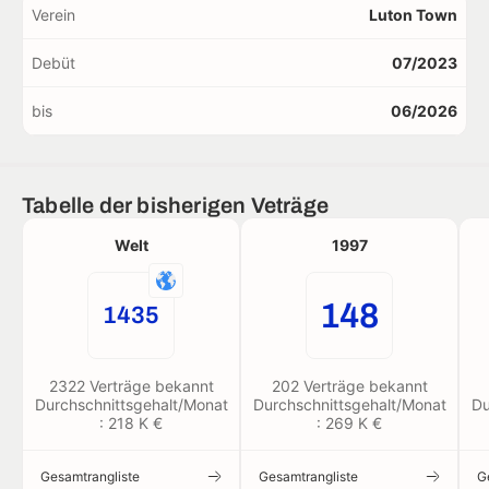
Verein
Luton Town
Debüt
07/2023
bis
06/2026
Tabelle der bisherigen Veträge
Welt
1997
148
1435
2322 Verträge bekannt
202 Verträge bekannt
Durchschnittsgehalt/Monat
Durchschnittsgehalt/Monat
Du
: 218 K €
: 269 K €
Gesamtrangliste
Gesamtrangliste
G