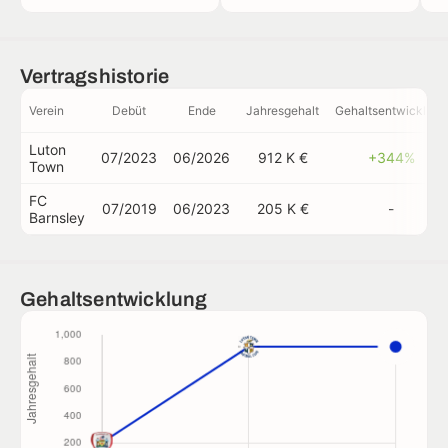
Vertragshistorie
Verein
Debüt
Ende
Jahresgehalt
Gehaltsentwicklung
Luton
07/2023
06/2026
912 K €
+344%
Town
FC
07/2019
06/2023
205 K €
-
Barnsley
Gehaltsentwicklung