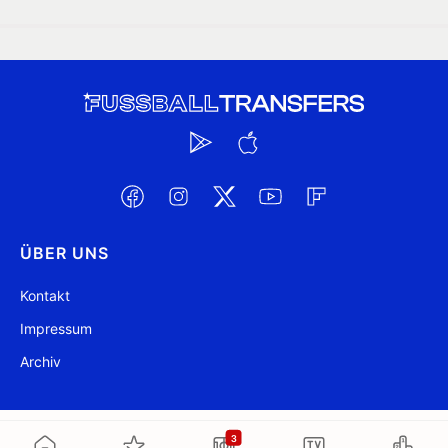
ÜBER UNS
Kontakt
Impressum
Archiv
@ FussballTransfers.com 2009-2026
Aktualisiert 04:48
3