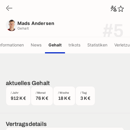
Mads Andersen
Gehalt
Mads Andersen
#5
Gehalt
nformationen
News
Gehalt
trikots
Statistiken
Verletz
aktuelles Gehalt
/ Jahr
/ Monat
/ Woche
/ Tag
912 K €
76 K €
18 K €
3 K €
Vertragsdetails