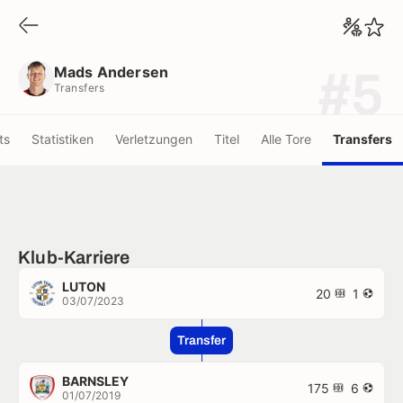
Mads Andersen
Transfers
Mads Andersen
#5
Transfers
ts
Statistiken
Verletzungen
Titel
Alle Tore
Transfers
Klub-Karriere
LUTON
20
1
03/07/2023
Transfer
BARNSLEY
175
6
01/07/2019