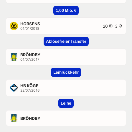
1,00 Mio. €
HORSENS
20
3
01/01/2018
Ablösefreier Transfer
BRÖNDBY
01/07/2017
Leihrückkehr
HB KÖGE
22/07/2016
Leihe
BRÖNDBY