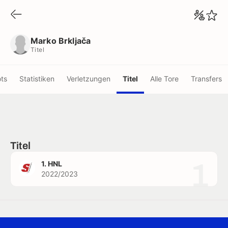
Marko Brkljača
Titel
Marko Brkljača
Titel
ots
Statistiken
Verletzungen
Titel
Alle Tore
Transfers
Titel
1
1. HNL
2022/2023