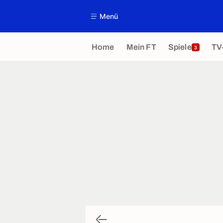
Menü
Home
Mein FT
Spiele
TV
3