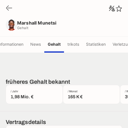
Marshall Munetsi
Gehalt
Marshall Munetsi
Gehalt
nformationen
News
Gehalt
trikots
Statistiken
Verletz
früheres Gehalt bekannt
/ Jahr
/ Monat
/ 
1,98 Mio. €
165 K €
3
Vertragsdetails