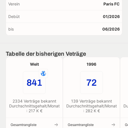
Verein
Paris FC
Debüt
01/2026
bis
06/2026
Tabelle der bisherigen Veträge
Welt
1996
841
72
2334 Verträge bekannt
139 Verträge bekannt
Durchschnittsgehalt/Monat
Durchschnittsgehalt/Monat
Du
: 217 K €
: 282 K €
Gesamtrangliste
Gesamtrangliste
G