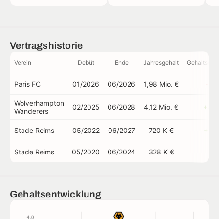
Vertragshistorie
Verein
Debüt
Ende
Jahresgehalt
Gehaltsent
Paris FC
01/2026
06/2026
1,98 Mio. €
-52
Wolverhampton
02/2025
06/2028
4,12 Mio. €
+47
Wanderers
Stade Reims
05/2022
06/2027
720 K €
+11
Stade Reims
05/2020
06/2024
328 K €
-
Gehaltsentwicklung