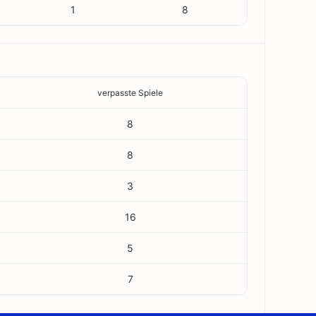
1
8
verpasste Spiele
8
8
3
16
5
7