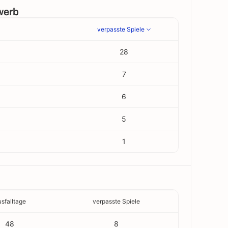
werb
verpasste Spiele
28
7
6
5
1
sfalltage
verpasste Spiele
48
8