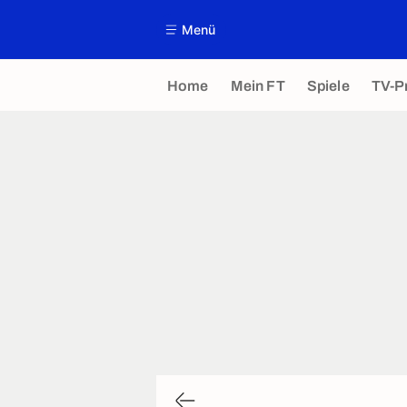
Menü
Home
Mein FT
Spiele
TV-P