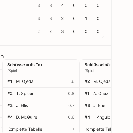
3
3
4
0
0
0
3
3
2
0
1
0
2
2
3
0
0
0
ch
Schüsse aufs Tor
Schlüsselpässe
/Spiel
/Spiel
#1
M. Ojeda
1.6
#2
M. Ojeda
#2
T. Spicer
0.8
#1
A. Griezmann
#3
J. Ellis
0.7
#3
J. Ellis
#4
D. McGuire
0.6
#4
I. Angulo
Komplette Tabelle
Komplette Tabelle