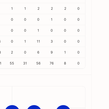
1
1
2
2
2
0
0
0
0
1
0
0
0
0
1
0
0
0
4
0
1
11
3
0
0
3
2
0
6
9
1
0
1
55
31
56
76
8
0