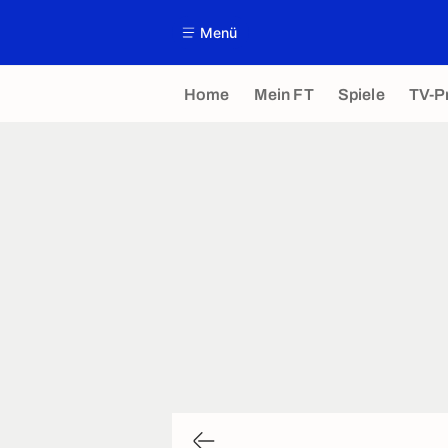
Menü
Home
Mein FT
Spiele
TV-P