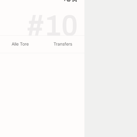
#10
Alle Tore
Transfers
beendet - 26/07
1
0