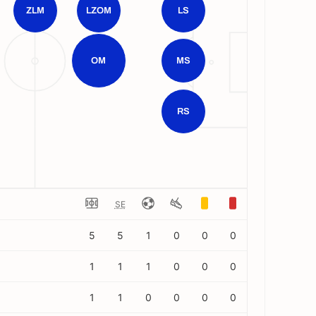
ZLM
LZOM
LS
OM
MS
RS
SE
5
5
1
0
0
0
1
1
1
0
0
0
1
1
0
0
0
0