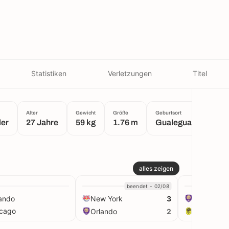
Statistiken
Verletzungen
Titel
Alter
Gewicht
Größe
Geburtsort
ler
27 Jahre
59 kg
1.76 m
Gualeguaychú
alles zeigen
beendet - 02/08
ando
New York
Orlando
3
icago
Orlando
Nashville
2