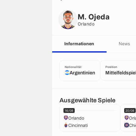
M. Ojeda
Orlando
M. Ojeda
Orlando
Informationen
News
Nationalität
Position
Argentinien
Mittelfeldspie
Ausgewählte Spiele
16/08
20/08
Orlando
Orl
Cincinnati
Ch