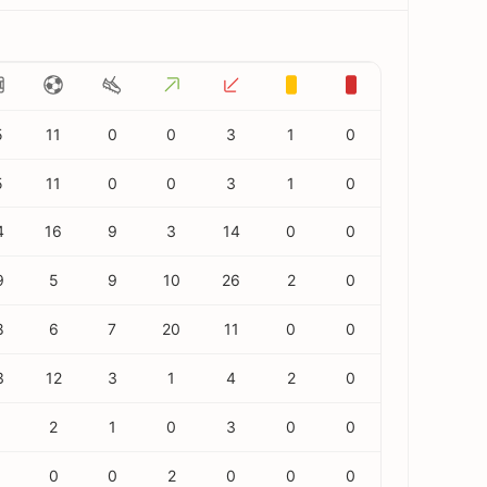
5
11
0
0
3
1
0
5
11
0
0
3
1
0
4
16
9
3
14
0
0
9
5
9
10
26
2
0
8
6
7
20
11
0
0
3
12
3
1
4
2
0
1
2
1
0
3
0
0
0
0
2
0
0
0