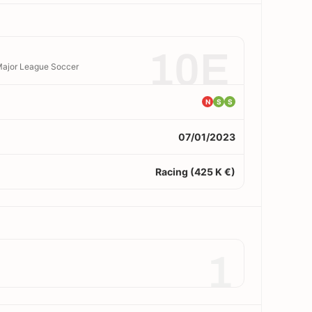
10E
 Major League Soccer
N
S
S
07/01/2023
Racing (425 K €)
1