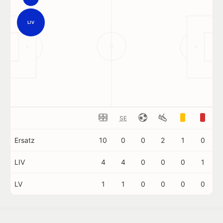
LIV
SE
Ersatz
10
0
0
2
1
0
LIV
4
4
0
0
0
1
LV
1
1
0
0
0
0