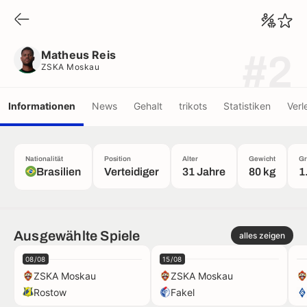
Matheus Reis
ZSKA Moskau
Matheus Reis
#2
ZSKA Moskau
Informationen
News
Gehalt
trikots
Statistiken
Verl
Nationalität
Position
Alter
Gewicht
Gr
Brasilien
Verteidiger
31 Jahre
80 kg
1
Ausgewählte Spiele
alles zeigen
08/08
15/08
ZSKA Moskau
ZSKA Moskau
Rostow
Fakel