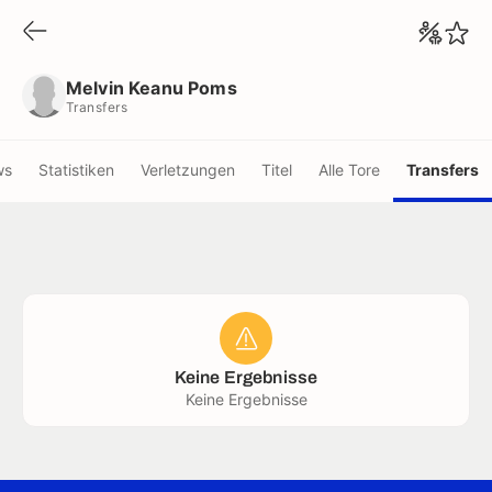
Melvin Keanu Poms
Transfers
Melvin Keanu Poms
Transfers
ws
Statistiken
Verletzungen
Titel
Alle Tore
Transfers
Keine Ergebnisse
Keine Ergebnisse