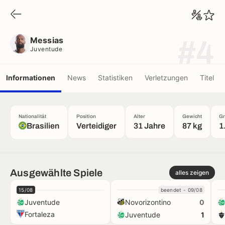
Messias
Juventude
Messias
#4
Juventude
Informationen
News
Statistiken
Verletzungen
Titel
Nationalität
Position
Alter
Gewicht
Gr
Brasilien
Verteidiger
31 Jahre
87 kg
1
Ausgewählte Spiele
alles zeigen
15/08
beendet - 09/08
Juventude
Novorizontino
0
Fortaleza
Juventude
1