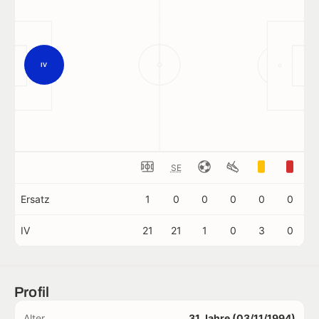
IV
SE
Ersatz
1
0
0
0
0
0
IV
21
21
1
0
3
0
Profil
Alter
31 Jahre (03/11/1994)