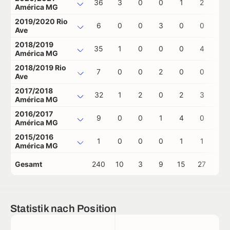
36
3
0
0
1
2
0
América MG
2019/2020 Rio
6
0
0
3
0
0
1
Ave
2018/2019
35
1
0
0
0
4
1
América MG
2018/2019 Rio
7
0
0
2
0
0
0
Ave
2017/2018
32
1
2
0
2
3
0
América MG
2016/2017
9
0
0
1
4
0
0
América MG
2015/2016
1
0
0
0
1
1
0
América MG
Gesamt
240
10
3
9
15
27
3
Statistik nach Position