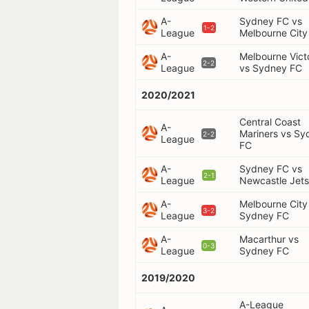
A-
Sydney FC vs
1-2
League
Melbourne City
A-
Melbourne Vict
2-2
League
vs Sydney FC
2020/2021
Central Coast
A-
Mariners vs Sy
2-2
League
FC
A-
Sydney FC vs
2-1
League
Newcastle Jets
A-
Melbourne City
3-2
League
Sydney FC
A-
Macarthur vs
0-3
League
Sydney FC
2019/2020
A-League