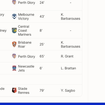
Perth Glory
24'
-
ory
Melbourne
K.
43'
Victory
Barbarouses
Central
dney
Coast
8'
-
Mariners
Brisbane
K.
25'
Roar
Barbarouses
65'
R. Grant
Perth Glory
Newcastle
6'
L. Brattan
Jets
ade
Stade
79'
Y. Sagbo
Rennes