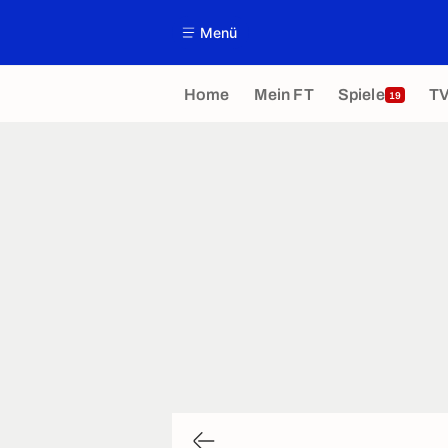
Menü
Home
Mein FT
Spiele
T
19