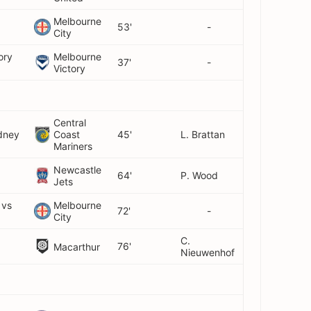
Melbourne
53'
-
City
ory
Melbourne
37'
-
Victory
Central
dney
Coast
45'
L. Brattan
Mariners
Newcastle
64'
P. Wood
Jets
 vs
Melbourne
72'
-
City
C.
76'
Macarthur
Nieuwenhof