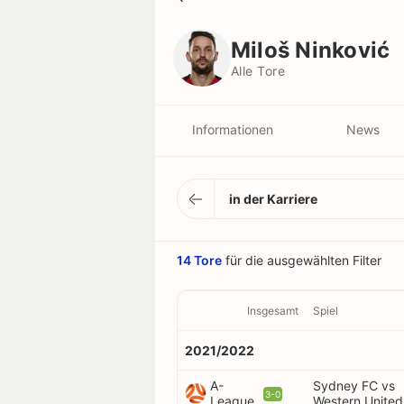
Miloš Ninković
Alle Tore
Miloš Ninković
Alle Tore
Informationen
News
in der Karriere
14 Tore
für die ausgewählten Filter
Insgesamt
Spiel
2021/2022
A-
Sydney FC vs
3-0
League
Western United