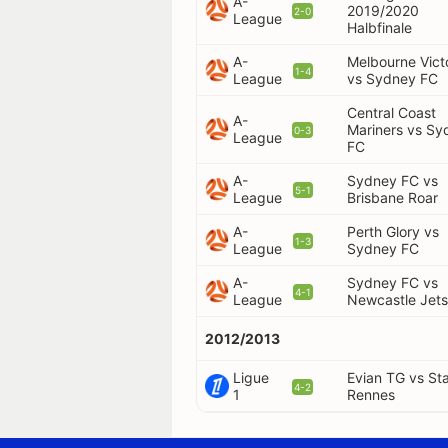
A-
2019/2020
2-0
League
Halbfinale
A-
Melbourne Vict
1-4
League
vs Sydney FC
Central Coast
A-
Mariners vs Sy
0-3
League
FC
A-
Sydney FC vs
5-1
League
Brisbane Roar
A-
Perth Glory vs
1-3
League
Sydney FC
A-
Sydney FC vs
4-1
League
Newcastle Jets
2012/2013
Ligue
Evian TG vs St
4-2
1
Rennes