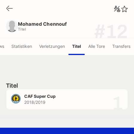
Mohamed Chennouf
Titel
Mohamed Chennouf
#12
Titel
ws
Statistiken
Verletzungen
Titel
Alle Tore
Transfers
Titel
1
CAF Super Cup
2018/2019