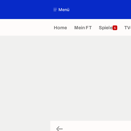
Menü
Home
Mein FT
Spiele
TV
5