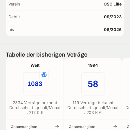
Verein
OSC Lille
Debüt
09/2023
bis
06/2026
Tabelle der bisherigen Veträge
Welt
1994
58
1083
2334 Verträge bekannt
119 Verträge bekannt
Durchschnittsgehalt/Monat
Durchschnittsgehalt/Monat
Du
: 217 K €
: 203 K €
Gesamtrangliste
Gesamtrangliste
G