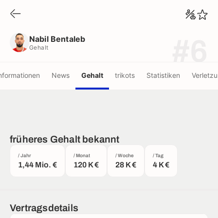
Nabil Bentaleb
Gehalt
Nabil Bentaleb
#6
Gehalt
nformationen
News
Gehalt
trikots
Statistiken
Verletz
früheres Gehalt bekannt
/ Jahr
/ Monat
/ Woche
/ Tag
1,44 Mio. €
120 K €
28 K €
4 K €
Vertragsdetails