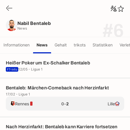
Nabil Bentaleb
News
Nabil Bentaleb
#6
News
Informationen
News
Gehalt
trikots
Statistiken
Verle
Heißer Poker um Ex-Schalker Bentaleb
12/05 - Ligue 1
FT-Info
Bentaleb: Märchen-Comeback nach Herzinfarkt
17/02 - Ligue 1
Rennes
0
-
2
Lille
Nach Herzinfarkt: Bentaleb kann Karriere fortsetzen