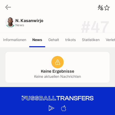
N. Kasanwirjo
News
N. Kasanwirjo
#47
News
Informationen
News
Gehalt
trikots
Statistiken
Verle
Keine Ergebnisse
Keine aktuellen Nachrichten