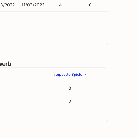
03/2022
11/03/2022
4
0
werb
verpasste Spiele
8
2
1