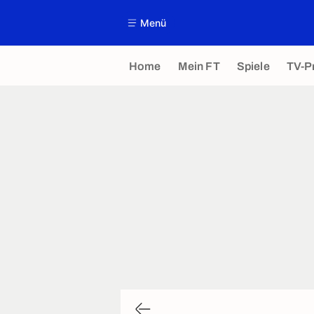
Menü
Home
Mein FT
Spiele
TV-P