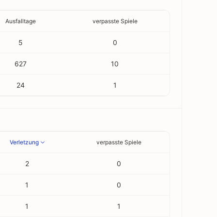
Ausfalltage
verpasste Spiele
5
0
627
10
24
1
Verletzung
verpasste Spiele
2
0
1
0
1
1