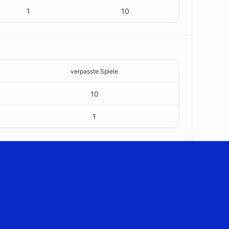
1
10
verpasste Spiele
10
1