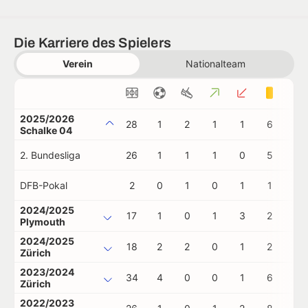
Die Karriere des Spielers
Verein
Nationalteam
2025/2026
28
1
2
1
1
6
1
Schalke 04
2. Bundesliga
26
1
1
1
0
5
1
DFB-Pokal
2
0
1
0
1
1
0
2024/2025
17
1
0
1
3
2
0
Plymouth
2024/2025
18
2
2
0
1
2
0
Zürich
2023/2024
34
4
0
0
1
6
1
Zürich
2022/2023