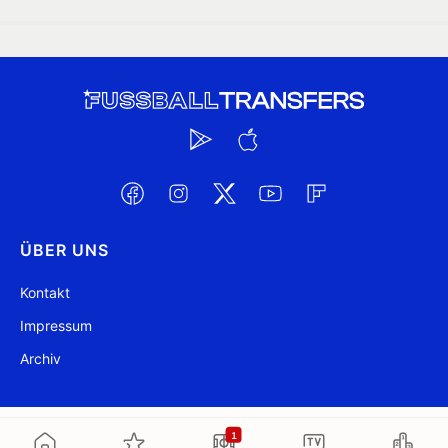
ÜBER UNS
Kontakt
Impressum
Archiv
@ FussballTransfers.com 2009-2026
Aktualisiert 11:19
1