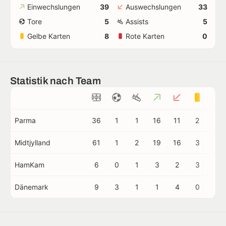
Einwechslungen
39
Auswechslungen
33
Tore
5
Assists
5
Gelbe Karten
8
Rote Karten
0
Statistik nach Team
Parma
36
1
1
16
11
2
0
Midtjylland
61
1
2
19
16
3
0
HamKam
6
0
1
3
2
3
0
Dänemark
9
3
1
1
4
0
0