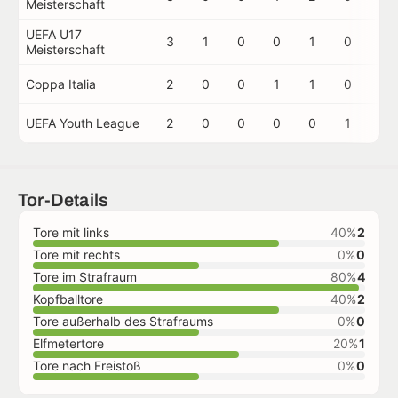
Meisterschaft
UEFA U17
3
1
0
0
1
0
0
Meisterschaft
Coppa Italia
2
0
0
1
1
0
0
UEFA Youth League
2
0
0
0
0
1
0
Tor-Details
Tore mit links
40%
2
Tore mit rechts
0%
0
Tore im Strafraum
80%
4
Kopfballtore
40%
2
Tore außerhalb des Strafraums
0%
0
Elfmetertore
20%
1
Tore nach Freistoß
0%
0