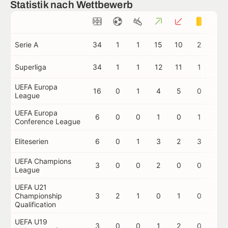
Statistik nach Wettbewerb
Serie A
34
1
1
15
10
2
0
Superliga
34
1
1
12
11
1
0
UEFA Europa
16
0
1
4
5
0
0
League
UEFA Europa
6
0
0
1
0
1
0
Conference League
Eliteserien
6
0
1
3
2
3
0
UEFA Champions
3
0
0
2
0
0
0
League
UEFA U21
Championship
3
2
1
0
1
0
0
Qualification
UEFA U19
3
0
0
1
2
0
0